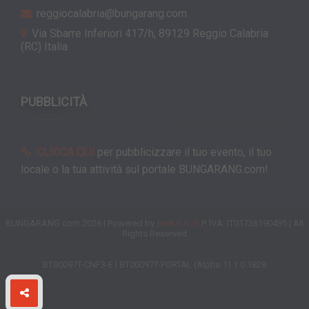
reggiocalabria@bungarang.com
Via Sbarre Inferiori 417/h, 89129 Reggio Calabria
(RC) Italia
PUBBLICITÀ
CLICCA QUI
per pubblicizzare il tuo evento, il tuo
locale o la tua attività sul portale BUNGARANG.com!
BUNGARANG.com 2026 | Powered by
Beet.it S.r.l.
P. IVA: IT01736190495 | All
Rights Reserved
BT00097T-CNF3-E | BT00097T-PORTAL (Alpha-1) 1.0.1828