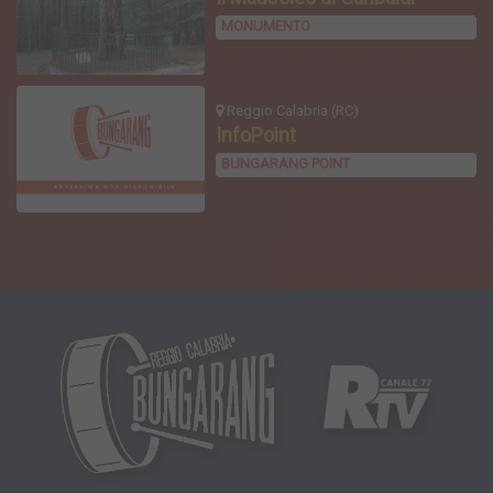
MONUMENTO
Reggio Calabria (RC)
InfoPoint
BUNGARANG POINT