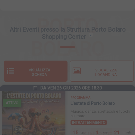
PORTO
Altri Eventi presso la Struttura Porto Bolaro
Shopping Center
BOLARO
SHOPPING
VISUALIZZA
VISUALIZZA
SCHEDA
LOCANDINA
CENTER
DA VEN 26 GIU 2026 ORE 18:30
PROGRAMMA
ATTIVO
L'estate di Porto Bolaro
Musica, danza, spettacoli e fuochi
sul mare.
INTRATTENIMENTO
15
1
21
giorni
ore
minuti