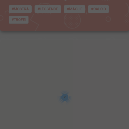
#MOSTRA
#LEGGENDE
#MAGLIE
#CALCIO
#TROFEI
2