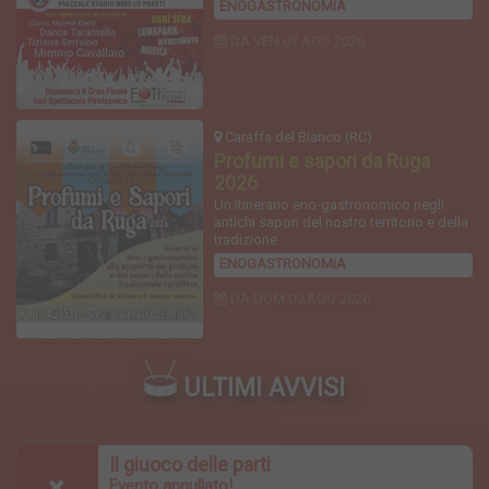
ENOGASTRONOMIA
DA VEN
07 AGO 2026
Caraffa del Bianco (RC)
Profumi e sapori da Ruga
2026
Un itinerario eno-gastronomico negli
antichi sapori del nostro territorio e della
tradizione.
ENOGASTRONOMIA
DA DOM
09 AGO 2026
ULTIMI AVVISI
Il giuoco delle parti
Evento annullato!