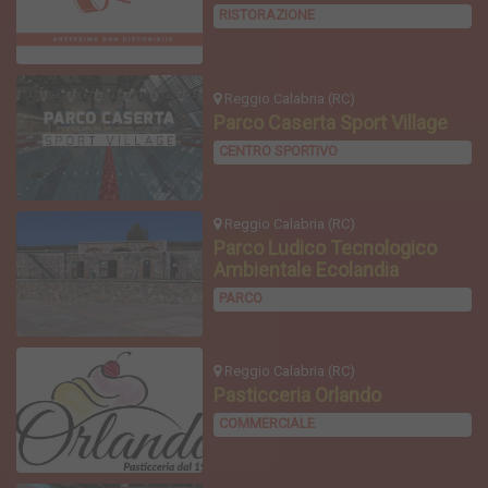
RISTORAZIONE
Reggio Calabria (RC)
Parco Caserta Sport Village
CENTRO SPORTIVO
Reggio Calabria (RC)
Parco Ludico Tecnologico
Ambientale Ecolandia
PARCO
Reggio Calabria (RC)
Pasticceria Orlando
COMMERCIALE