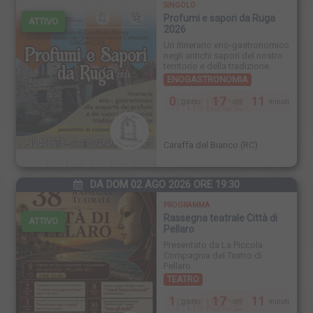
SINGOLO
Profumi e sapori da Ruga
ATTIVO
2026
Un itinerario eno-gastronomico
negli antichi sapori del nostro
territorio e della tradizione.
ENOGASTRONOMIA
0
17
11
FINISCE
giorni
ore
minuti
Caraffa del Bianco (RC)
DA DOM 02 AGO 2026 ORE 19:30
PROGRAMMA
Rassegna teatrale Città di
ATTIVO
Pellaro
Presentato da La Piccola
Compagnia del Teatro di
Pellaro.
TEATRO
1
17
11
FINISCE
giorni
ore
minuti