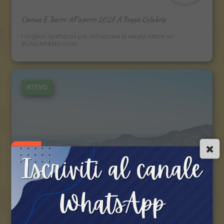
Cinema E Teatro All'aperto 2026 A Reggio Calabria
I migliori spettacoli per rinfrescare le serate estive su
BUNGARANG.com!
ATTIVO
1 EVENTI