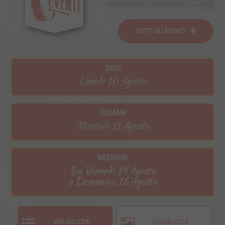
TUTTI GLI EVENTI
OGGI
Lunedì 10 Agosto
DOMANI
Martedì 11 Agosto
WEEKEND
Da Venerdì 14 Agosto
a
Domenica 16 Agosto
VISUALIZZA
VISUALIZZA