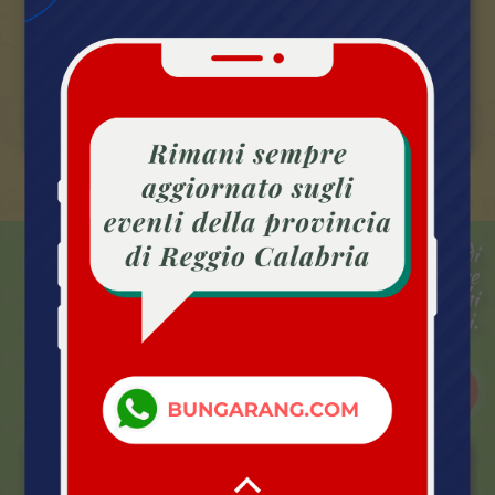
Estate In Aspromonte 2026
Gli eventi estivi nel Parco dell'Aspromonte su
BUNGARANG.com!
Una Collezione è una raccolta di
eventi con un tema comune che
possono svolgersi in date e luoghi
differenti.
TUTTE LE COLLEZIONI
ATTIVO