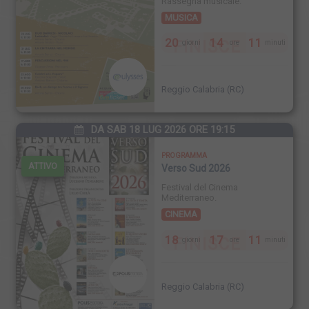
Rassegna musicale.
MUSICA
20
14
11
FINISCE
giorni
ore
minuti
Reggio Calabria (RC)
DA SAB 18 LUG 2026 ORE 19:15
PROGRAMMA
ATTIVO
Verso Sud 2026
Festival del Cinema
Mediterraneo.
CINEMA
18
17
11
FINISCE
giorni
ore
minuti
Reggio Calabria (RC)