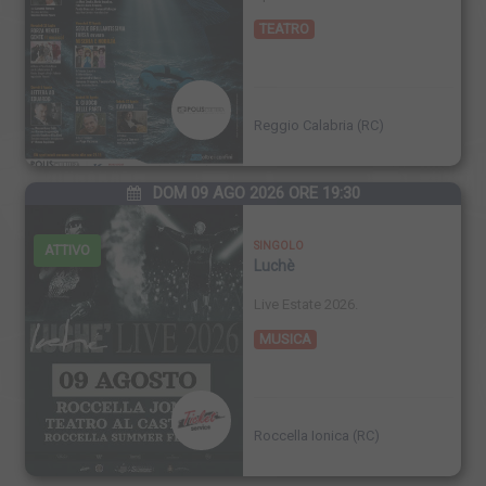
TEATRO
FINISCE
Reggio Calabria (RC)
DOM 09 AGO 2026 ORE 19:30
SINGOLO
ATTIVO
Luchè
Live Estate 2026.
MUSICA
FINISCE
Roccella Ionica (RC)