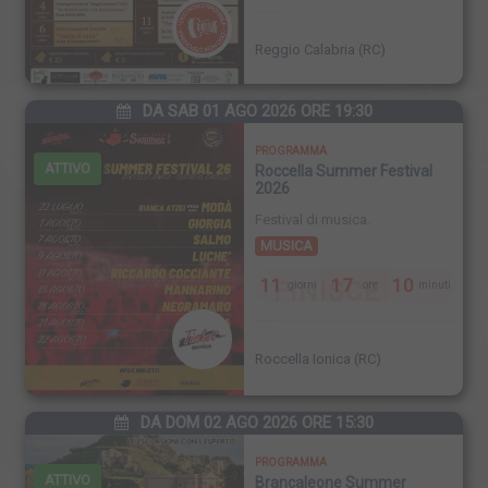
Reggio Calabria (RC)
DA SAB 01 AGO 2026 ORE 19:30
PROGRAMMA
ATTIVO
Roccella Summer Festival
2026
Festival di musica.
MUSICA
11
17
10
FINISCE
giorni
ore
minuti
Roccella Ionica (RC)
DA DOM 02 AGO 2026 ORE 15:30
PROGRAMMA
ATTIVO
Brancaleone Summer