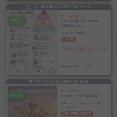
DA MAR 04 AGO 2026 ORE 19:30
PROGRAMMA
ATTIVO
Balenando in burrasca
Festival 2026
Festival teatrale.
TEATRO
44
16
41
FINISCE
giorni
ore
minuti
Reggio Calabria (RC)
DA VEN 26 GIU 2026 ORE 18:30
PROGRAMMA
ATTIVO
L'estate di Porto Bolaro
Musica, danza, spettacoli e
fuochi sul mare.
INTRATTENIMENTO