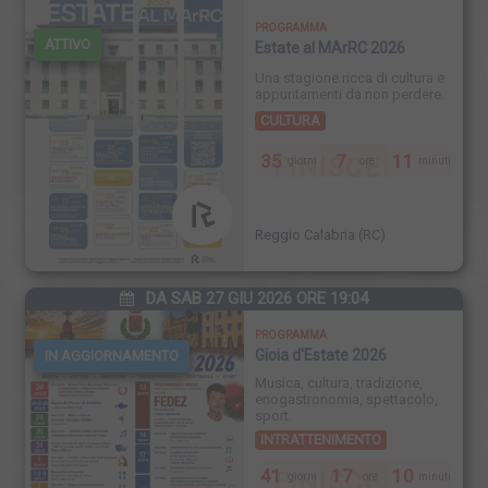
PROGRAMMA
ATTIVO
Estate al MArRC 2026
Una stagione ricca di cultura e
appuntamenti da non perdere.
CULTURA
35
7
11
FINISCE
giorni
ore
minuti
Reggio Calabria (RC)
DA SAB 27 GIU 2026 ORE 19:04
PROGRAMMA
Gioia d'Estate 2026
IN AGGIORNAMENTO
Musica, cultura, tradizione,
enogastronomia, spettacolo,
sport.
INTRATTENIMENTO
41
17
10
FINISCE
giorni
ore
minuti