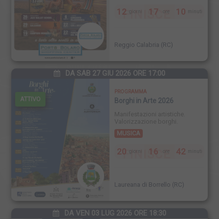
12
17
10
FINISCE
giorni
ore
minuti
Reggio Calabria (RC)
DA SAB 27 GIU 2026 ORE 17:00
PROGRAMMA
ATTIVO
Borghi in Arte 2026
Manifestazioni artistiche.
Valorizzazione borghi.
MUSICA
20
16
42
FINISCE
giorni
ore
minuti
Laureana di Borrello (RC)
DA VEN 03 LUG 2026 ORE 18:30