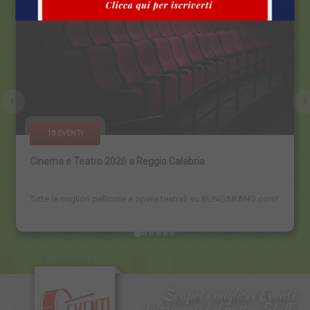
18 EVENTI
Cinema e Teatro 2026 a Reggio Calabria
Tutte le migliori pellicole e opere teatrali su BUNGARANG.com!
Scopri i migliori Eventi
selezionati dal nostro Staff.