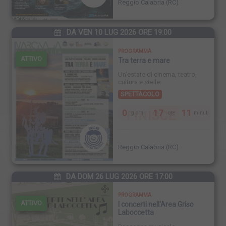
Reggio Calabria (RC)
DA VEN 10 LUG 2026 ORE 19:00
PROGRAMMA
ATTIVO
Tra terra e mare
Un’estate di cinema, teatro,
cultura e stelle.
SPETTACOLO
0
17
11
FINISCE
giorni
ore
minuti
Reggio Calabria (RC)
DA DOM 26 LUG 2026 ORE 17:00
PROGRAMMA
ATTIVO
I concerti nell'Area Griso
Laboccetta