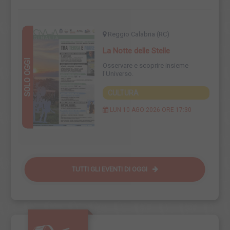
Reggio Calabria (RC)
La Notte delle Stelle
SOLO OGGI
SOLO OGGI
Osservare e scoprire insieme
l'Universo.
CULTURA
LUN 10 AGO 2026 ORE 17:30
TUTTI GLI EVENTI DI
OGGI