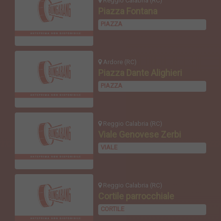
Reggio Calabria (RC)
Piazza Fontana
PIAZZA
Ardore (RC)
Piazza Dante Alighieri
PIAZZA
Reggio Calabria (RC)
Viale Genovese Zerbi
VIALE
Reggio Calabria (RC)
Cortile parrocchiale
CORTILE