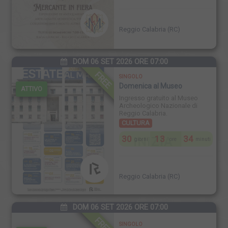
Reggio Calabria (RC)
DOM 06 SET 2026 ORE 07:00
FREE
SINGOLO
Domenica al Museo
ATTIVO
Ingresso gratuito al Museo
Archeologico Nazionale di
Reggio Calabria.
CULTURA
30
13
34
INIZIA
giorni
ore
minuti
Reggio Calabria (RC)
DOM 06 SET 2026 ORE 07:00
FREE
SINGOLO