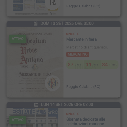
Reggio Calabria (RC)
DOM 13 SET 2026 ORE 05:00
SINGOLO
ATTIVO
Mercante in fiera
Mercatino di antiquariato.
MERCATINO
37
11
34
INIZIA
giorni
ore
minuti
Reggio Calabria (RC)
LUN 14 SET 2026 ORE 08:00
SINGOLO
Giornata dedicata alle
ATTIVO
celebrazioni mariane