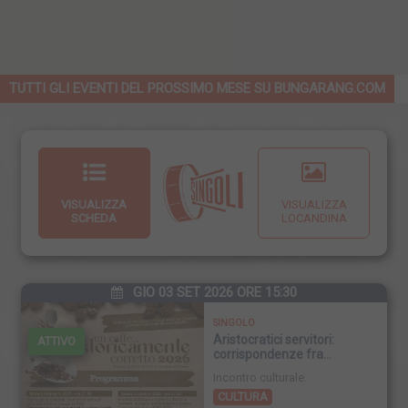
TUTTI GLI EVENTI DEL PROSSIMO MESE SU BUNGARANG.COM
VISUALIZZA
VISUALIZZA
SCHEDA
LOCANDINA
GIO 03 SET 2026 ORE 15:30
SINGOLO
Aristocratici servitori:
ATTIVO
corrispondenze fra
nobiluomini del Regno di
Incontro culturale.
Napoli e la corte toscana in
CULTURA
età spagnola