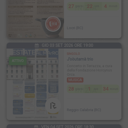
27
22
4
INIZIA
giorni
ore
minuti
Locri (RC)
GIO 03 SET 2026 ORE 19:00
SINGOLO
J’oòutamà trio
ATTIVO
Concerto in Terrazza, a cura
della Fondazione Horcynus
Orca.
MUSICA
28
1
34
INIZIA
giorni
ore
minuti
Reggio Calabria (RC)
VEN 04 SET 2026 ORE 18:30