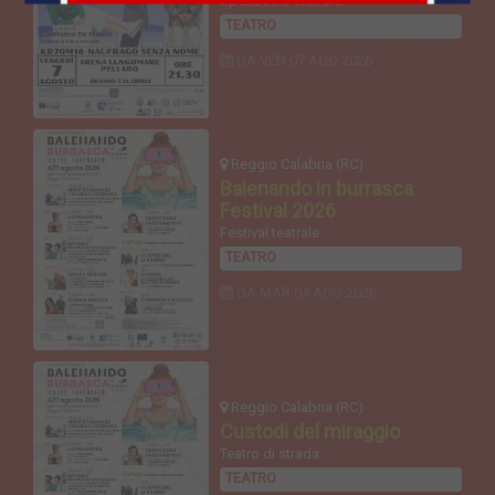
Spettacolo teatrale.
TEATRO
DA VEN
07 AGO 2026
Reggio Calabria (RC)
Balenando in burrasca
Festival 2026
Festival teatrale.
TEATRO
DA MAR
04 AGO 2026
Reggio Calabria (RC)
Custodi del miraggio
Teatro di strada.
TEATRO