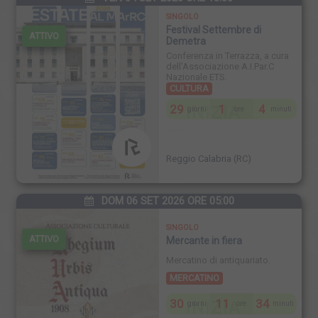
SINGOLO
Festival Settembre di
ATTIVO
Demetra
Conferenza in Terrazza, a cura
dell’Associazione A.I.Par.C
Nazionale ETS.
CULTURA
29
1
4
INIZIA
giorni
ore
minuti
Reggio Calabria (RC)
DOM 06 SET 2026 ORE 05:00
SINGOLO
ATTIVO
Mercante in fiera
Mercatino di antiquariato.
MERCATINO
30
11
34
INIZIA
giorni
ore
minuti