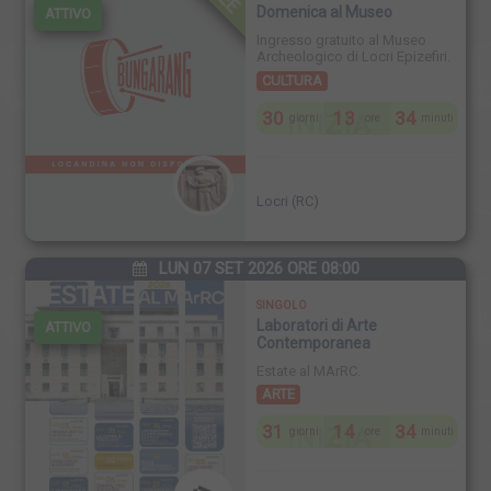
Domenica al Museo
ATTIVO
Ingresso gratuito al Museo
Archeologico di Locri Epizefiri.
CULTURA
30
13
34
INIZIA
giorni
ore
minuti
Locri (RC)
LUN 07 SET 2026 ORE 08:00
SINGOLO
Laboratori di Arte
ATTIVO
Contemporanea
Estate al MArRC.
ARTE
31
14
34
INIZIA
giorni
ore
minuti