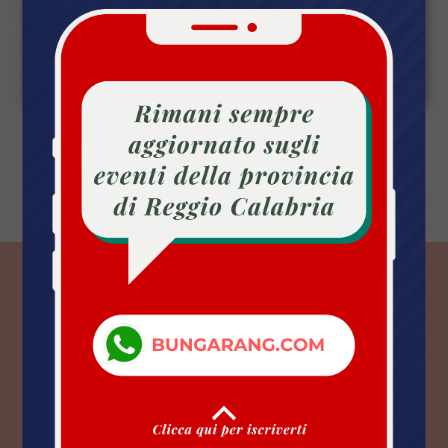
Reggio Calabria (RC)
«
1
»
Totale: 15 | Pagina: 1 di 1
ULTIMI EVENTI
Reggio Calabria (RC)
KR70M16 Naufrago senza
nome