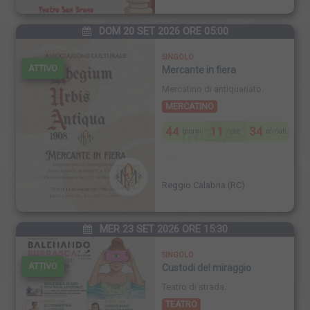
DOM 20 SET 2026 ORE 05:00
SINGOLO
ATTIVO
Mercante in fiera
Mercatino di antiquariato.
MERCATINO
44
11
34
INIZIA
giorni
ore
minuti
Reggio Calabria (RC)
MER 23 SET 2026 ORE 15:30
SINGOLO
ATTIVO
Custodi del miraggio
Teatro di strada.
TEATRO