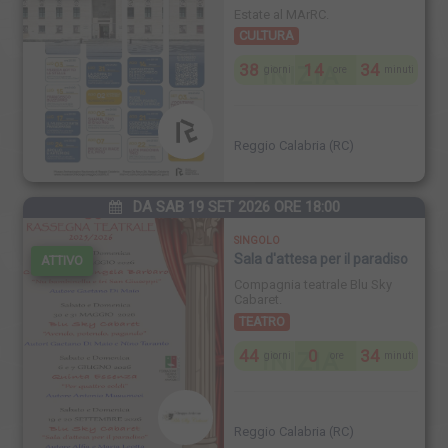
Estate al MArRC.
CULTURA
38
14
34
INIZIA
giorni
ore
minuti
Reggio Calabria (RC)
DA SAB 19 SET 2026 ORE 18:00
SINGOLO
Sala d'attesa per il paradiso
ATTIVO
Compagnia teatrale Blu Sky
Cabaret.
TEATRO
44
0
34
INIZIA
giorni
ore
minuti
Reggio Calabria (RC)