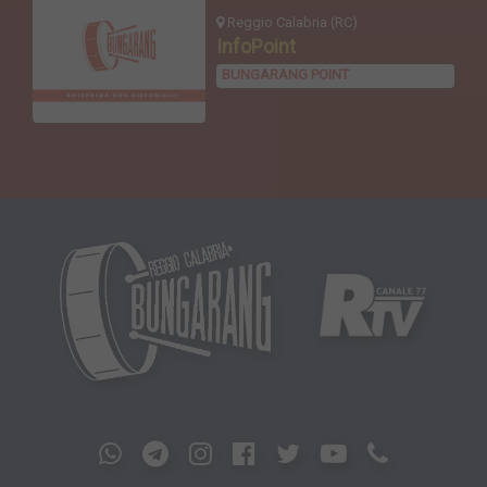
Reggio Calabria (RC)
InfoPoint
BUNGARANG POINT