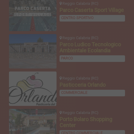
Reggio Calabria (RC)
Parco Caserta Sport Village
CENTRO SPORTIVO
Reggio Calabria (RC)
Parco Ludico Tecnologico
Ambientale Ecolandia
PARCO
Reggio Calabria (RC)
Pasticceria Orlando
COMMERCIALE
Reggio Calabria (RC)
Porto Bolaro Shopping
Center
CENTRO COMMERCIALE