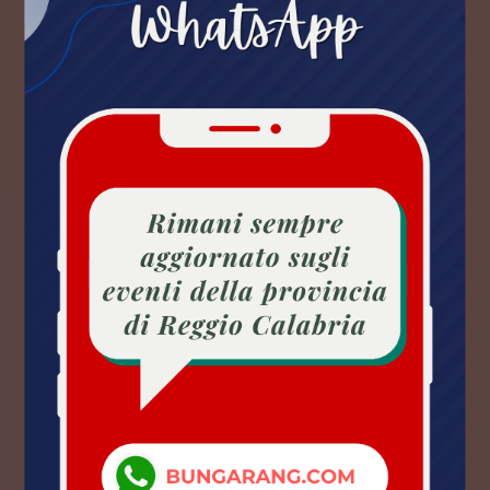
ULTIMI EVENTI
Sant Alessio in Aspromonte (RC)
Sant’Alessio Summer Food
Fest
Street food selezionato, musica dal
vivo, DJ set, spettacoli.
ENOGASTRONOMIA
DA LUN
10 AGO 2026
Condofuri (RC)
The Goatfather
Una sagra della tradizione che non
puoi rifiutare.
ENOGASTRONOMIA
DA MAR
11 AGO 2026