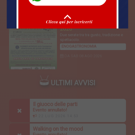
Reggio Calabria (RC)
Sagra della melanzana
2026
Due serate tra tra gusto, tradizione e
spettacolo.
ENOGASTRONOMIA
DA SAB
08 AGO 2026
ULTIMI AVVISI
Il giuoco delle parti
Evento annullato!
22 LUG 2026 14:53
Walking on the mood
Evento annullato!