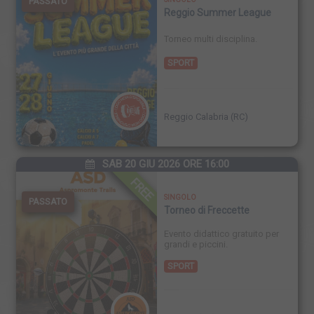
PASSATO
Reggio Summer League
Torneo multi disciplina.
SPORT
Reggio Calabria (RC)
SAB 20 GIU 2026 ORE 16:00
FREE
SINGOLO
PASSATO
Torneo di Freccette
Evento didattico gratuito per
grandi e piccini.
SPORT