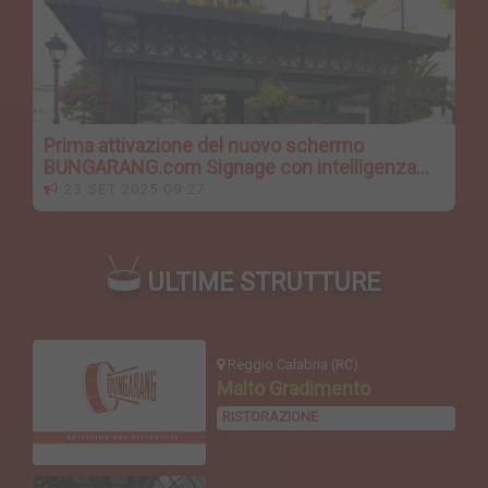
Prima attivazione del nuovo schermo
BUNGARANG.com Signage con intelligenza
artificiale
23 SET 2025 09:27
ULTIME STRUTTURE
Reggio Calabria (RC)
Malto Gradimento
RISTORAZIONE