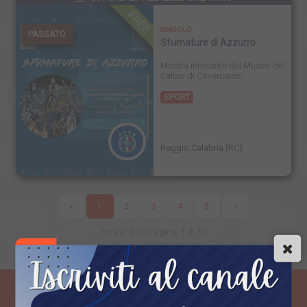
FREE
SINGOLO
PASSATO
Sfumature di Azzurro
Mostra itinerante del Museo del
Calcio di Coverciano.
SPORT
Reggio Calabria (RC)
«
1
2
3
4
5
»
Totale: 612 | Pagina: 1 di 51