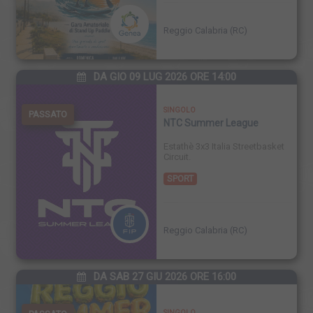
Reggio Calabria (RC)
DA GIO 09 LUG 2026 ORE 14:00
SINGOLO
PASSATO
NTC Summer League
Estathè 3x3 Italia Streetbasket
Circuit.
SPORT
Reggio Calabria (RC)
DA SAB 27 GIU 2026 ORE 16:00
SINGOLO