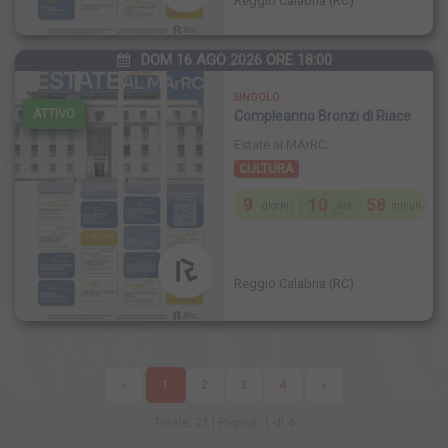
Reggio Calabria (RC)
DOM 16 AGO 2026 ORE 18:00
SINGOLO
ATTIVO
Compleanno Bronzi di Riace
Estate al MArRC.
CULTURA
9
10
58
INIZIA
giorni
ore
minuti
Reggio Calabria (RC)
«
1
2
3
4
»
Totale: 21 | Pagina: 1 di 4