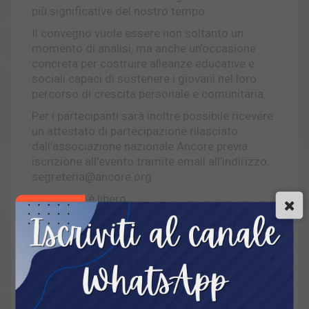
più significative del nostro tempo.
Il convegno vuole essere non soltanto un
momento di analisi, ma anche un’occasione
concreta per costruire alleanze educative e
sociali capaci di sostenere i giovani nel loro
percorso di crescita personale e comunitaria.
Per i partecipanti sarà inoltre possibile ricevere
un attestato di partecipazione rilasciato
dall’associazione nazionale Ancore previa
iscrizione all’evento tramite email all’indirizzo:
segreteria@ancore.org
L’ingresso è libero.
L’iniziativa rappresenta un’importante
occasione culturale e sociale per l’intero
territorio reggino, chiamato a interrogarsi sul
futuro delle nuove generazioni e sulla
necessità di restituire centralità alla persona,
all’ascolto e alla costruzione di relazioni