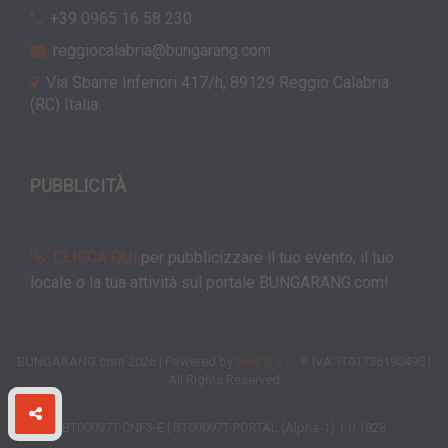
+39 0965 16 58 230
reggiocalabria@bungarang.com
Via Sbarre Inferiori 417/h, 89129 Reggio Calabria
(RC) Italia
PUBBLICITÀ
CLICCA QUI
per pubblicizzare il tuo evento, il tuo
locale o la tua attività sul portale BUNGARANG.com!
BUNGARANG.com 2026 | Powered by
Beet.it S.r.l.
P. IVA: IT01736190495 |
All Rights Reserved
BT00097T-CNF3-E | BT00097T-PORTAL (Alpha-1) 1.0.1828