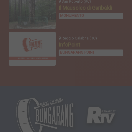
San Roberto (RC)
Il Mausoleo di Garibaldi
MONUMENTO
Reggio Calabria (RC)
InfoPoint
BUNGARANG POINT