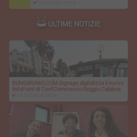
5 GIU 2026 14:14
ULTIME NOTIZIE
BUNGARANG.COM Signage digitalizza il nuovo
InfoPoint di ConfCommercio Reggio Calabria
24 DIC 2025 09:24