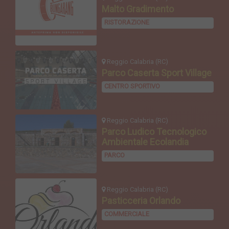
Malto Gradimento
RISTORAZIONE
Reggio Calabria (RC)
Parco Caserta Sport Village
CENTRO SPORTIVO
Reggio Calabria (RC)
Parco Ludico Tecnologico
Ambientale Ecolandia
PARCO
Reggio Calabria (RC)
Pasticceria Orlando
COMMERCIALE