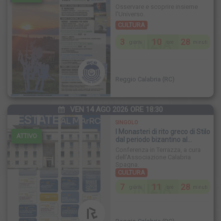
Osservare e scoprire insieme
l'Universo.
CULTURA
3
10
28
INIZIA
giorni
ore
minuti
Reggio Calabria (RC)
VEN 14 AGO 2026 ORE 18:30
SINGOLO
I Monasteri di rito greco di Stilo
ATTIVO
dal periodo bizantino al
periodo spagnolo
Conferenza in Terrazza, a cura
dell’Associazione Calabria
Spagna.
CULTURA
7
11
28
INIZIA
giorni
ore
minuti