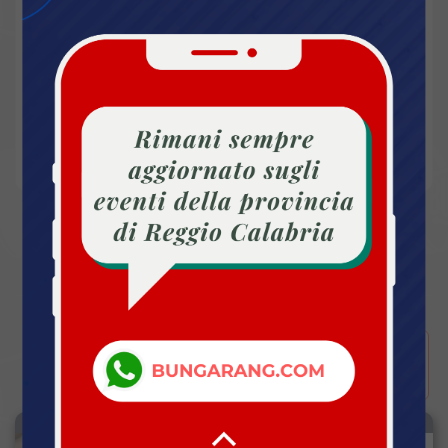
autentiche.
Servizio igienico
Posti limitati
CULTURA
Altri Eventi della categoria Cultura
VISUALIZZA
VISUALIZZA
SCHEDA
LOCANDINA
DA GIO 18 GIU 2026 ORE 15:30