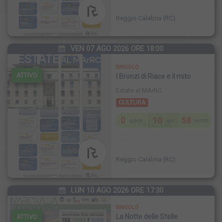
Reggio Calabria (RC)
VEN 07 AGO 2026 ORE 18:00
SINGOLO
ATTIVO
I Bronzi di Riace e il mito
Estate al MArRC.
CULTURA
0
10
58
INIZIA
giorni
ore
minuti
Reggio Calabria (RC)
LUN 10 AGO 2026 ORE 17:30
SINGOLO
La Notte delle Stelle
ATTIVO