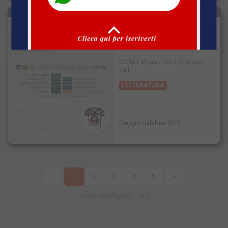
LUN 29 LUG 2024 ORE 19:00
SINGOLO
PASSATO
Luca Serafini
Caffè Letterari 2024 Rhegium
Julii.
LETTERATURA
Reggio Calabria (RC)
«
1
2
3
4
5
»
Totale: 64 | Pagina: 1 di 6