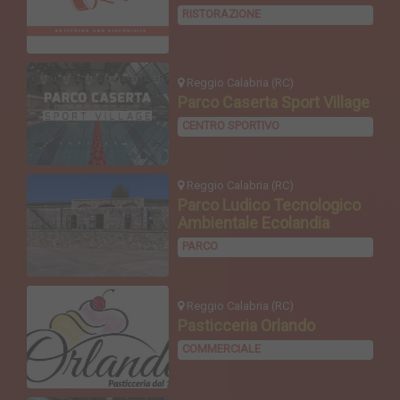
RISTORAZIONE
Reggio Calabria (RC)
Parco Caserta Sport Village
CENTRO SPORTIVO
Reggio Calabria (RC)
Parco Ludico Tecnologico
Ambientale Ecolandia
PARCO
Reggio Calabria (RC)
Pasticceria Orlando
COMMERCIALE