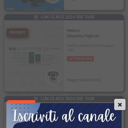
LUN 12 AGO 2024 ORE 19:00
SINGOLO
PASSATO
Massimo Pigliucci
Caffè Letterari 2024 Rhegium
Julii.
LETTERATURA
Reggio Calabria (RC)
LUN 05 AGO 2024 ORE 19:00
SINGOLO
PASSATO
Luca Amendola
Caffè Letterari 2024 Rhegium