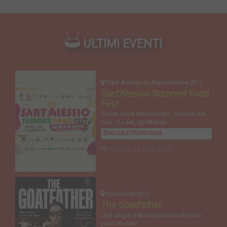
ULTIMI EVENTI
Sant Alessio in Aspromonte (RC)
Sant’Alessio Summer Food
Fest
Street food selezionato, musica dal
vivo, DJ set, spettacoli.
ENOGASTRONOMIA
DA LUN
10 AGO 2026
Condofuri (RC)
The Goatfather
Una sagra della tradizione che non
puoi rifiutare.