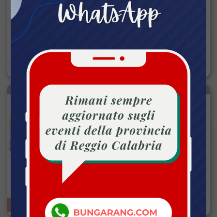
Julii.
LETTERATURA
Reggio Calabria (RC)
MER 31 LUG 2024 ORE 18:30
SINGOLO
Lo Stretto che balla sotto le
stelle
ANNULLATO
Danze tradizionali del centro-sud
Italia.
DANZA
Reggio Calabria (RC)