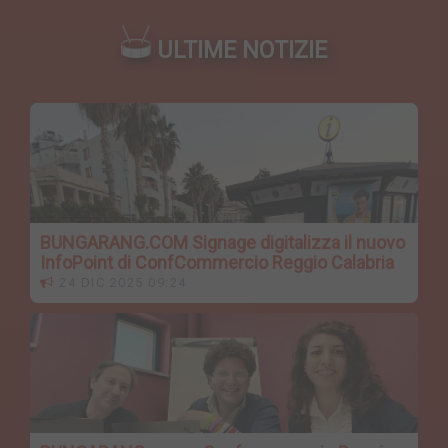
ULTIME NOTIZIE
BUNGARANG.COM Signage digitalizza il nuovo
InfoPoint di ConfCommercio Reggio Calabria
24 DIC 2025 09:24