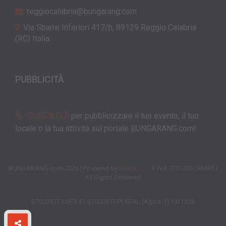
reggiocalabria@bungarang.com
Via Sbarre Inferiori 417/h, 89129 Reggio Calabria
(RC) Italia
PUBBLICITÀ
CLICCA QUI
per pubblicizzare il tuo evento, il tuo
locale o la tua attività sul portale BUNGARANG.com!
BUNGARANG.com 2026 | Powered by
Beet.it S.r.l.
P. IVA: IT01736190495 |
All Rights Reserved
BT00097T-CNF3-E | BT00097T-PORTAL (Alpha-1) 1.0.1828