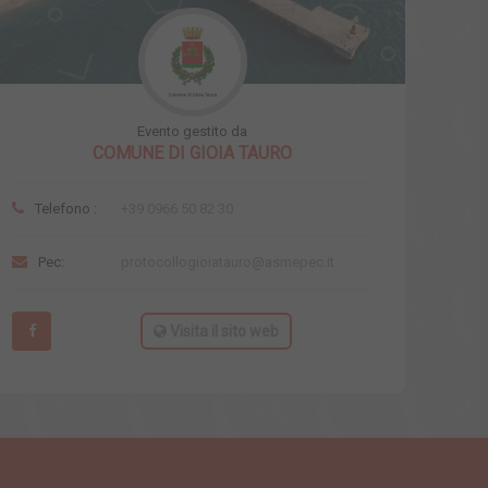
Evento gestito da
COMUNE DI GIOIA TAURO
Telefono :
+39 0966 50 82 30
Pec:
protocollogioiatauro@asmepec.it
Visita il sito web