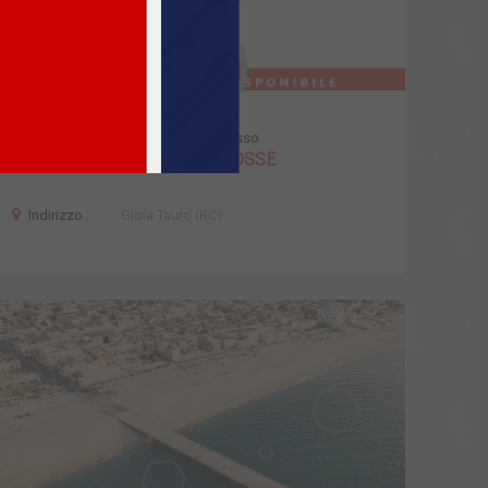
Evento svolto presso
PIANO DELLE FOSSE
Indirizzo :
Gioia Tauro (RC)