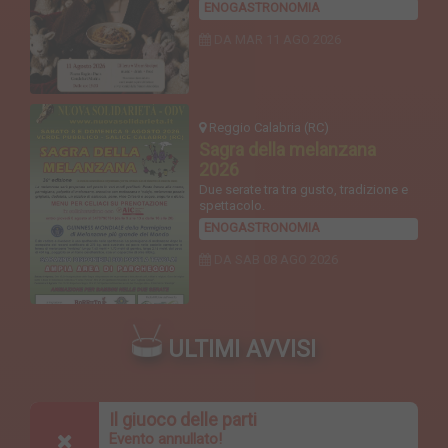
ENOGASTRONOMIA
DA MAR
11 AGO 2026
Reggio Calabria (RC)
Sagra della melanzana
2026
Due serate tra tra gusto, tradizione e
spettacolo.
ENOGASTRONOMIA
DA SAB
08 AGO 2026
ULTIMI AVVISI
Il giuoco delle parti
Evento annullato!