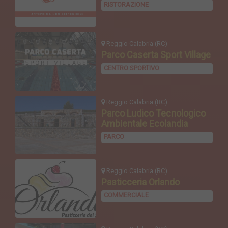
RISTORAZIONE
Reggio Calabria (RC)
Parco Caserta Sport Village
CENTRO SPORTIVO
Reggio Calabria (RC)
Parco Ludico Tecnologico
Ambientale Ecolandia
PARCO
Reggio Calabria (RC)
Pasticceria Orlando
COMMERCIALE