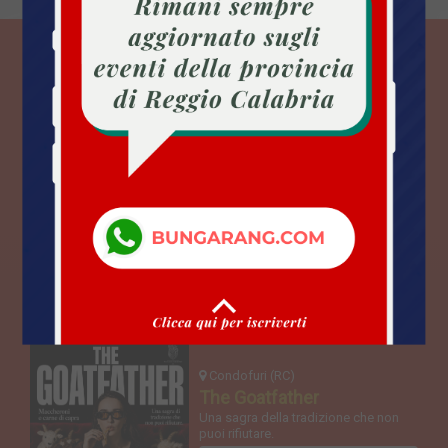
ULTIMI EVENTI
Sant Alessio in Aspromonte (RC)
Sant’Alessio Summer Food
Fest
Street food selezionato, musica dal
vivo, DJ set, spettacoli.
ENOGASTRONOMIA
DA LUN
10 AGO 2026
Condofuri (RC)
The Goatfather
Una sagra della tradizione che non
puoi rifiutare.