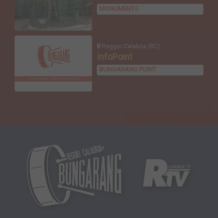
MONUMENTO
Reggio Calabria (RC)
InfoPoint
BUNGARANG POINT