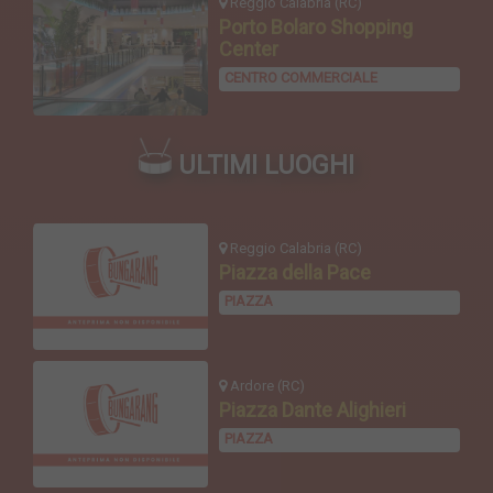
Reggio Calabria (RC)
Porto Bolaro Shopping
Center
CENTRO COMMERCIALE
ULTIMI LUOGHI
Reggio Calabria (RC)
Piazza della Pace
PIAZZA
Ardore (RC)
Piazza Dante Alighieri
PIAZZA