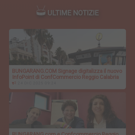
ULTIME NOTIZIE
BUNGARANG.COM Signage digitalizza il nuovo
InfoPoint di ConfCommercio Reggio Calabria
24 DIC 2025 09:24
BUNGARANG.com e Confcommercio Reggio