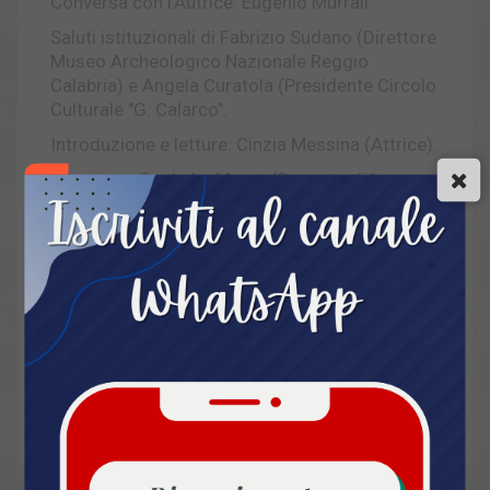
Conversa con l'Autrice: Eugenio Murrali.
Saluti istituzionali di Fabrizio Sudano (Direttore
Museo Archeologico Nazionale Reggio
Calabria) e Angela Curatola (Presidente Circolo
Culturale "G. Calarco".
Introduzione e letture: Cinzia Messina (Attrice).
Interviene: Paolo La Marca (Docente di Lingua e
Letteratura giapponese).
Intervento musicale: Rosamaria Scopelliti
(Voce) e Vincenzo Oppedisano (Chitarra).
Servizio igienico
Accessibilità