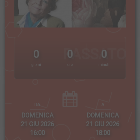
PASSATO
0
0
0
giorni
ore
minuti
DA
A
DOMENICA
DOMENICA
21 GIU 2026
21 GIU 2026
16:00
18:00