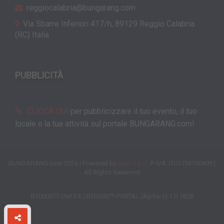
reggiocalabria@bungarang.com
Via Sbarre Inferiori 417/h, 89129 Reggio Calabria
(RC) Italia
PUBBLICITÀ
CLICCA QUI
per pubblicizzare il tuo evento, il tuo
locale o la tua attività sul portale BUNGARANG.com!
BUNGARANG.com 2026 | Powered by
Beet.it S.r.l.
P. IVA: IT01736190495 |
All Rights Reserved
BT00097T-CNF3-E | BT00097T-PORTAL (Alpha-1) 1.0.1828