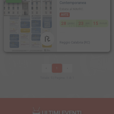
Contemporanea
Estate al MArRC.
ARTE
28
23
15
INIZIA
giorni
ore
minuti
Reggio Calabria (RC)
«
1
»
Totale: 5 | Pagina: 1 di 1
ULTIMI EVENTI