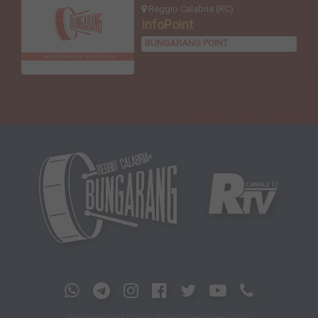
Reggio Calabria (RC)
InfoPoint
BUNGARANG POINT
Privacy policy
|
Cookie Policy
|
Condizioni d'Uso