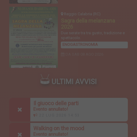
Reggio Calabria (RC)
Sagra della melanzana
2026
Due serate tra tra gusto, tradizione e
spettacolo.
ENOGASTRONOMIA
DA SAB
08 AGO 2026
ULTIMI AVVISI
Il giuoco delle parti
Evento annullato!
22 LUG 2026 14:53
Walking on the mood
Evento annullato!