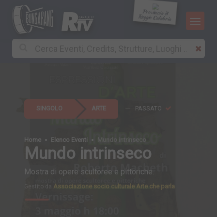
Provincia di
Reggio Calabria
SINGOLO
ARTE
PASSATO
Home
Elenco Eventi
Mundo intrinseco
Mundo intrinseco
Mostra di opere scultoree e pittoriche.
Associazione socio culturale Arte che parla
Gestito da