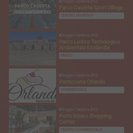
Reggio Calabria (RC)
Parco Caserta Sport Village
CENTRO SPORTIVO
Reggio Calabria (RC)
Parco Ludico Tecnologico
Ambientale Ecolandia
PARCO
Reggio Calabria (RC)
Pasticceria Orlando
COMMERCIALE
Reggio Calabria (RC)
Porto Bolaro Shopping
Center
CENTRO COMMERCIALE