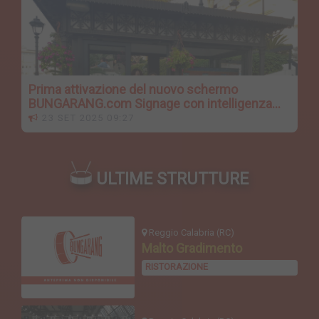
Prima attivazione del nuovo schermo
BUNGARANG.com Signage con intelligenza
artificiale
23 SET 2025 09:27
ULTIME STRUTTURE
Reggio Calabria (RC)
Malto Gradimento
RISTORAZIONE