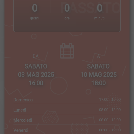
PASSATO
0
0
0
giorni
ore
minuti
DA
A
SABATO
SABATO
03 MAG 2025
10 MAG 2025
16:00
18:00
17:00 - 19:00
Domenica
08:00 - 12:00
Lunedì
08:00 - 12:00
Mercoledì
08:00 - 12:00
Venerdì