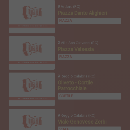
Ardore (RC)
Piazza Dante Alighieri
PIAZZA
Villa San Giovanni (RC)
Piazza Valsesia
PIAZZA
Reggio Calabria (RC)
Oliveto - Cortile
Parrocchiale
CORTILE
Reggio Calabria (RC)
Viale Genovese Zerbi
VIALE