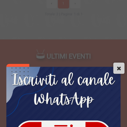
«
1
»
Totale: 2 | Pagina: 1 di 1
ULTIMI EVENTI
Sant Alessio in Aspromonte (RC)
Sant’Alessio Summer Food
Fest
Street food selezionato, musica dal
vivo, DJ set, spettacoli.
ENOGASTRONOMIA
DA LUN
10 AGO 2026