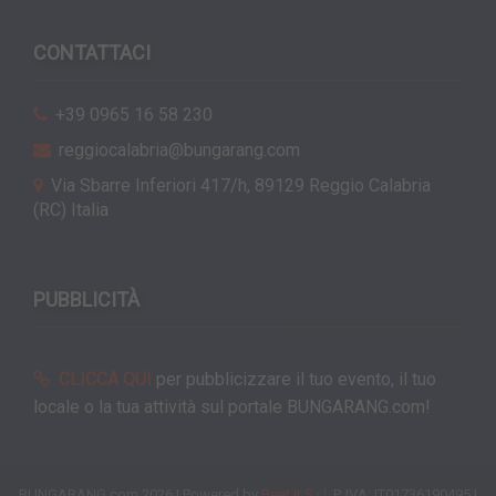
CONTATTACI
+39 0965 16 58 230
reggiocalabria@bungarang.com
Via Sbarre Inferiori 417/h, 89129 Reggio Calabria
(RC) Italia
PUBBLICITÀ
CLICCA QUI
per pubblicizzare il tuo evento, il tuo
locale o la tua attività sul portale BUNGARANG.com!
BUNGARANG.com 2026 | Powered by
Beet.it S.r.l.
P. IVA: IT01736190495 |