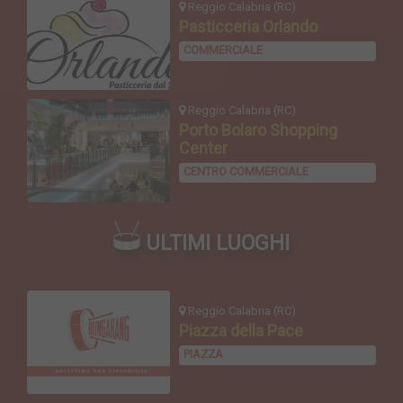
Reggio Calabria (RC)
Pasticceria Orlando
COMMERCIALE
Reggio Calabria (RC)
Porto Bolaro Shopping
Center
CENTRO COMMERCIALE
ULTIMI LUOGHI
Reggio Calabria (RC)
Piazza della Pace
PIAZZA