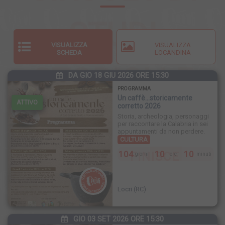
STUDI
VISUALIZZA
VISUALIZZA
SCHEDA
LOCANDINA
STORICI LE
DA GIO 18 GIU 2026 ORE 15:30
PROGRAMMA
Un caffè...storicamente
ATTIVO
corretto 2026
CALABRIE
Storia, archeologia, personaggi
per raccontare la Calabria in sei
appuntamenti da non perdere.
CULTURA
104
10
10
FINISCE
giorni
ore
minuti
Locri (RC)
GIO 03 SET 2026 ORE 15:30