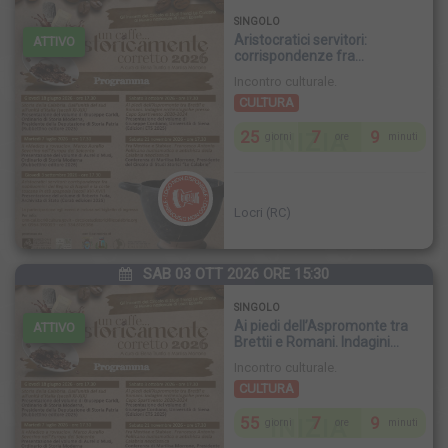
SINGOLO
Aristocratici servitori:
ATTIVO
corrispondenze fra
nobiluomini del Regno di
Incontro culturale.
Napoli e la corte toscana in età
CULTURA
spagnola
25
7
9
INIZIA
giorni
ore
minuti
Locri (RC)
SAB 03 OTT 2026 ORE 15:30
SINGOLO
Ai piedi dell’Aspromonte tra
ATTIVO
Brettii e Romani. Indagini
archeologiche presso Capo
Incontro culturale.
Spartivento 2020-2024
CULTURA
55
7
9
INIZIA
giorni
ore
minuti