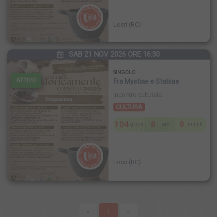
Locri (RC)
SAB 21 NOV 2026 ORE 16:30
SINGOLO
ATTIVO
Fra Mystiae e Stabiae
Incontro culturale.
CULTURA
104
8
9
INIZIA
giorni
ore
minuti
Locri (RC)
«
1
»