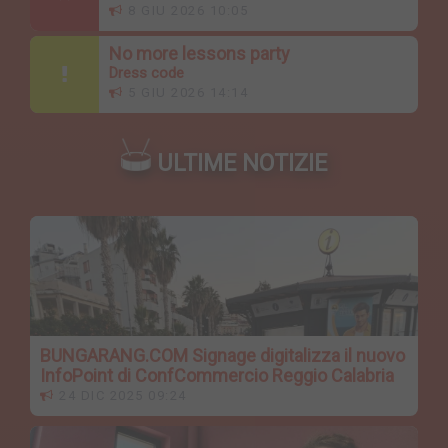
8 GIU 2026 10:05
No more lessons party
Dress code
5 GIU 2026 14:14
ULTIME NOTIZIE
BUNGARANG.COM Signage digitalizza il nuovo
InfoPoint di ConfCommercio Reggio Calabria
24 DIC 2025 09:24