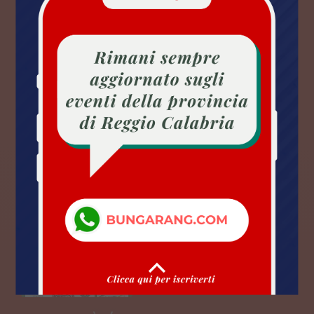
Condofuri (RC)
The Goatfather
Una sagra della tradizione che non
puoi rifiutare.
ENOGASTRONOMIA
DA MAR
11 AGO 2026
Reggio Calabria (RC)
Sagra della melanzana
2026
Due serate tra tra gusto, tradizione e
spettacolo.
ENOGASTRONOMIA
DA SAB
08 AGO 2026