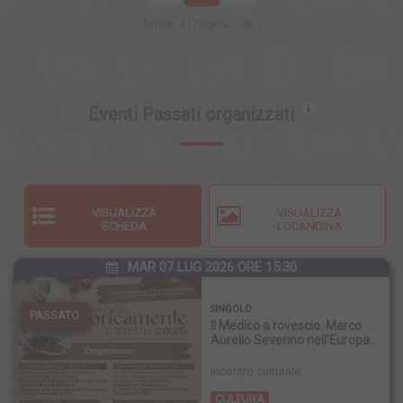
Totale: 4 | Pagina: 1 di 1
CIRCOLO DI
Eventi Passati organizzati
STUDI
VISUALIZZA
VISUALIZZA
SCHEDA
LOCANDINA
STORICI LE
MAR 07 LUG 2026 ORE 15:30
SINGOLO
PASSATO
Il Medico a rovescio. Marco
CALABRIE
Aurelio Severino nell’Europa
del Seicento
Incontro culturale.
CULTURA