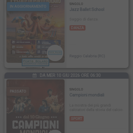
SINGOLO
IN AGGIORNAMENTO
Jazz Ballet School
Saggio di danza.
DANZA
FINISCE
Reggio Calabria (RC)
DA MER 10 GIU 2026 ORE 06:30
SINGOLO
PASSATO
Campioni mondiali
La mostra dei più grandi
calciatori della storia del calcio.
SPORT