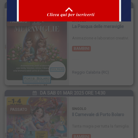
SAB 19 APR 2025 ORE 14:00
PASSATO
SINGOLO
La Pasqua delle meraviglie
Animazione e laboratori creativi.
BAMBINI
Reggio Calabria (RC)
DA SAB 01 MAR 2025 ORE 14:30
PASSATO
SINGOLO
Il Carnevale di Porto Bolaro
Tanta magia per tutta la famiglia.
BAMBINI