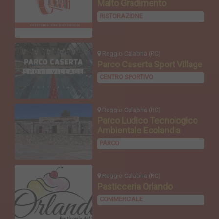
Malto Gradimento
RISTORAZIONE
Reggio Calabria (RC)
Parco Caserta Sport Village
CENTRO SPORTIVO
Reggio Calabria (RC)
Parco Ludico Tecnologico
Ambientale Ecolandia
PARCO
Reggio Calabria (RC)
Pasticceria Orlando
COMMERCIALE