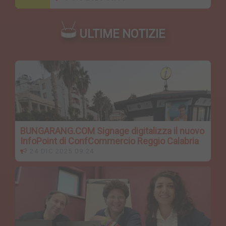
ULTIME NOTIZIE
BUNGARANG.COM Signage digitalizza il nuovo
InfoPoint di ConfCommercio Reggio Calabria
24 DIC 2025 09:24