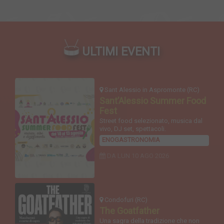
ULTIMI EVENTI
Sant Alessio in Aspromonte (RC)
Sant’Alessio Summer Food
Fest
Street food selezionato, musica dal
vivo, DJ set, spettacoli.
ENOGASTRONOMIA
DA LUN
10 AGO 2026
Condofuri (RC)
The Goatfather
Una sagra della tradizione che non