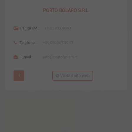
PORTO BOLARO S.R.L.
Partita IVA :
IT02390030803
Telefono :
+39 0965 67 59 97
E-mail :
info@portobolaro.it
Visita il sito web