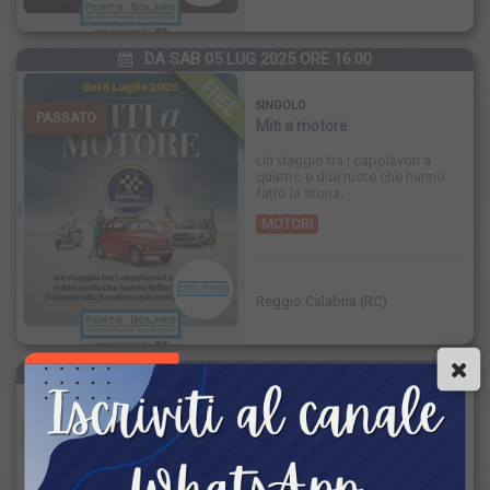
DA SAB 05 LUG 2025 ORE 16:00
FREE
SINGOLO
PASSATO
Miti a motore
Un viaggio tra i capolavori a
quattro e due ruote che hanno
fatto la storia.
MOTORI
Reggio Calabria (RC)
SAB 31 MAG 2025 ORE 15:00
PASSATO
SINGOLO
Jacopo Sol
Mini live e firmacopie.