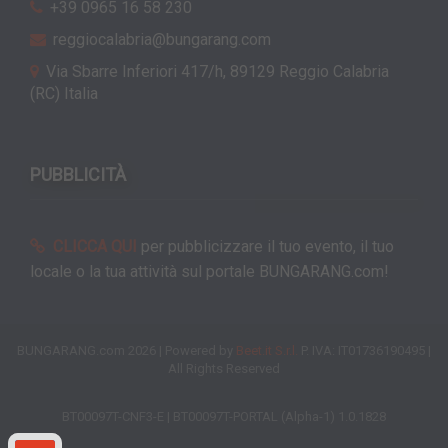
+39 0965 16 58 230
reggiocalabria@bungarang.com
Via Sbarre Inferiori 417/h, 89129 Reggio Calabria
(RC) Italia
PUBBLICITÀ
CLICCA QUI
per pubblicizzare il tuo evento, il tuo
locale o la tua attività sul portale BUNGARANG.com!
BUNGARANG.com 2026 | Powered by
Beet.it S.r.l.
P. IVA: IT01736190495 |
All Rights Reserved
BT00097T-CNF3-E | BT00097T-PORTAL (Alpha-1) 1.0.1828