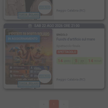
Reggio Calabria (RC)
SAB 22 AGO 2026 ORE 21:00
SINGOLO
IN AGGIORNAMENTO
Fuochi d'artificio sul mare
Spettacolo finale.
SPETTACOLO
14
5
14
INIZIA
giorni
ore
minuti
Reggio Calabria (RC)
«
1
»