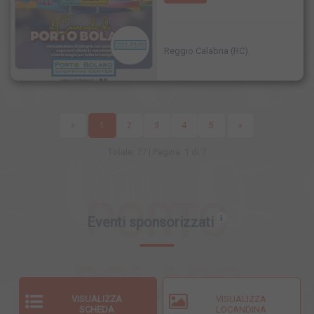
Reggio Calabria (RC)
«
1
2
3
4
5
»
Totale: 77 | Pagina: 1 di 7
PORTO
Eventi sponsorizzati
BOLARO
VISUALIZZA
VISUALIZZA
SCHEDA
LOCANDINA