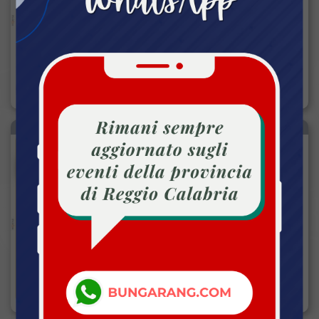
MUSICA
Reggio Calabria (RC)
DA VEN 09 MAG 2025 ORE 14:00
SINGOLO
PASSATO
Sulla buona strada
Scoprire giocando l'importanza
della sicurezza stradale.
BAMBINI
Reggio Calabria (RC)