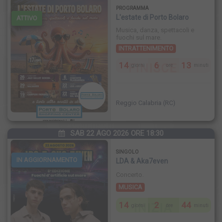
PROGRAMMA
L'estate di Porto Bolaro
ATTIVO
Musica, danza, spettacoli e
fuochi sul mare.
INTRATTENIMENTO
14
6
13
FINISCE
giorni
ore
minuti
Reggio Calabria (RC)
SAB 22 AGO 2026 ORE 18:30
SINGOLO
IN AGGIORNAMENTO
LDA & Aka7even
Concerto.
MUSICA
14
2
44
INIZIA
giorni
ore
minuti