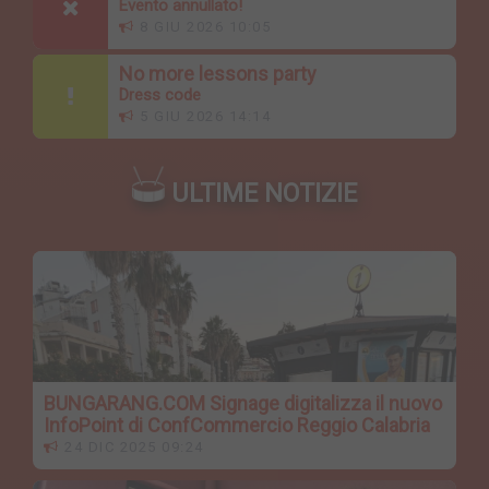
Evento annullato!
8 GIU 2026 10:05
No more lessons party
Dress code
5 GIU 2026 14:14
ULTIME NOTIZIE
BUNGARANG.COM Signage digitalizza il nuovo
InfoPoint di ConfCommercio Reggio Calabria
24 DIC 2025 09:24