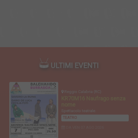
ULTIMI EVENTI
Reggio Calabria (RC)
KR70M16 Naufrago senza
nome
Spettacolo teatrale.
TEATRO
DA VEN
07 AGO 2026