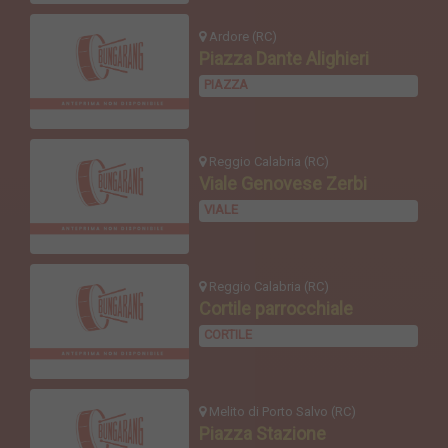
Ardore (RC)
Piazza Dante Alighieri
PIAZZA
Reggio Calabria (RC)
Viale Genovese Zerbi
VIALE
Reggio Calabria (RC)
Cortile parrocchiale
CORTILE
Melito di Porto Salvo (RC)
Piazza Stazione