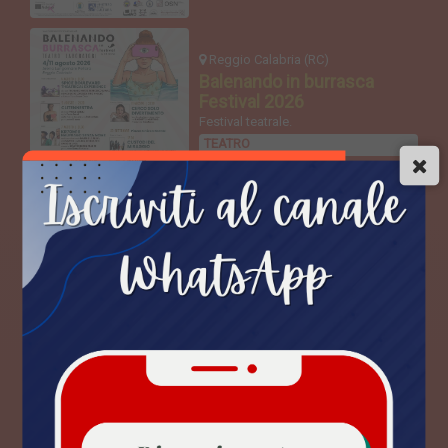
Reggio Calabria (RC)
Balenando in burrasca
Festival 2026
Festival teatrale.
TEATRO
DA MAR
04 AGO 2026
Reggio Calabria (RC)
Custodi del miraggio
Teatro di strada.
TEATRO
DA MER
23 SET 2026