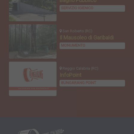
Bagno Pubblico
SERVIZIO IGIENICO
San Roberto (RC)
Il Mausoleo di Garibaldi
MONUMENTO
Reggio Calabria (RC)
InfoPoint
BUNGARANG POINT