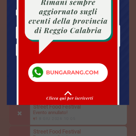
ULTIMI AVVISI
Il giuoco delle parti
Evento annullato!
22 LUG 2026 14:53
Walking on the mood
Evento annullato!
16 LUG 2026 09:53
Cronoscalata 2026
Evento rimandato!
15 GIU 2026 09:22
Street Food Festival
Evento annullato!
8 GIU 2026 10:05
Street Food Festival