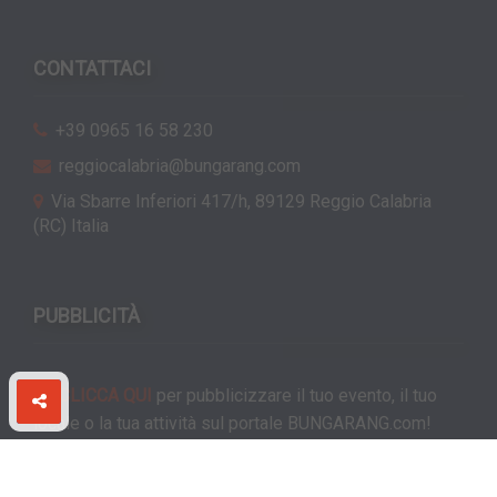
CONTATTACI
+39 0965 16 58 230
reggiocalabria@bungarang.com
Via Sbarre Inferiori 417/h, 89129 Reggio Calabria
(RC) Italia
PUBBLICITÀ
CLICCA QUI
per pubblicizzare il tuo evento, il tuo
locale o la tua attività sul portale BUNGARANG.com!