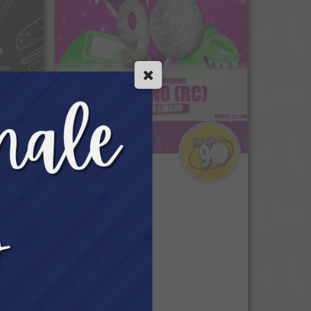
SINGOLO
Nostalgia 90
anato.
Party anni 90.
Bovalino (RC)