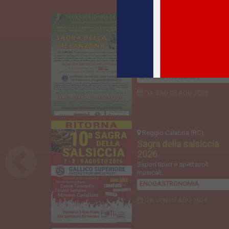
Reggio Calabria (RC)
Sagra della melanzana
2026
Due serate tra tra gusto,
tradizione e spettacolo.
ENOGASTRONOMIA
DA SAB
08 AGO 2026
Reggio Calabria (RC)
Sagra della salsiccia
2026
Sapori tipici e spettacoli
musicali.
ENOGASTRONOMIA
DA VEN
07 AGO 2026