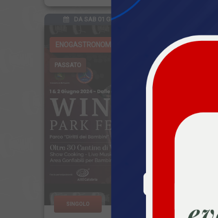
DA SAB 01 GIU 2024 ORE 16:00
ENOGASTRONOMIA
ENOG
PASSATO
PASSA
SINGOLO
SI