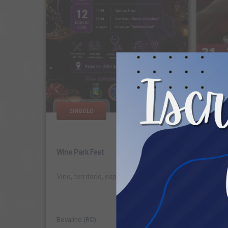
SINGOLO
SI
Wine Park Fest
Wine P
Vino, territorio, esperienza.
Festiva
Bovalino (RC)