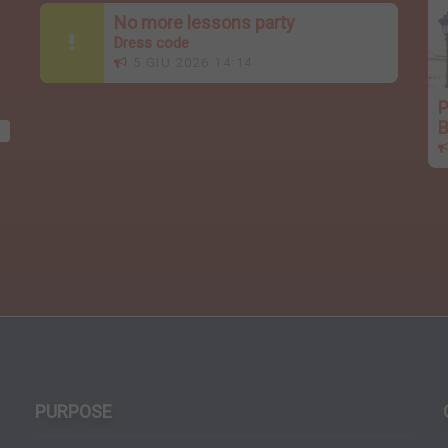
No more lessons party
Dress code
5 GIU 2026 14:14
o
P
B
i
PURPOSE