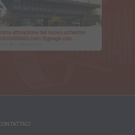
rima attivazione del nuovo schermo
UNGARANG.com Signage con
ntelligenza artificiale
23 SET 2025 09:27
CONTATTACI