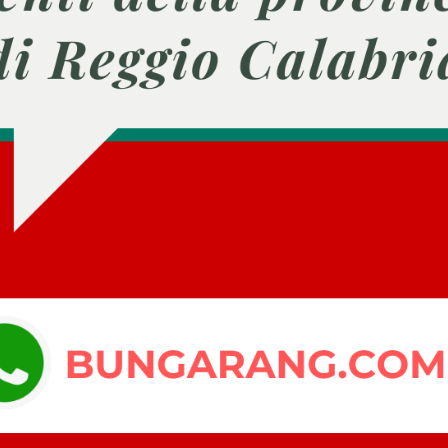
ark Fest
l del Vino.
Bovalino (RC)
«
‹
1
›
»
Totale: 6 | Pagina: 1 di 1
ULTIMI AVVISI