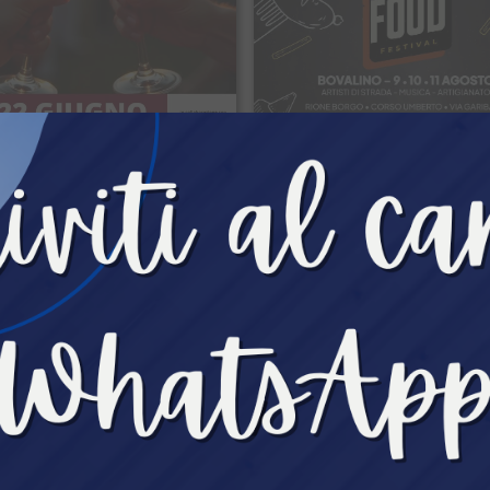
NGOLO
SINGOLO
ark Fest
Street Food Festival
l del vino.
Artisti di strada, musica, artigi
Bovalino (RC)
Bovalino (RC)