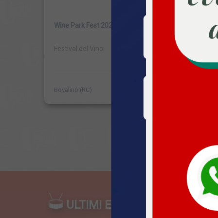
Wine Park Fest 2024
Wine P
Festival del Vino.
Festiva
Bovalino (RC)
ULTIMI EVENTI