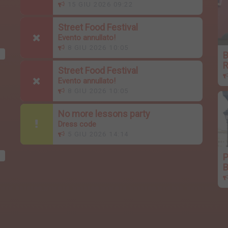
15 GIU 2026 09:22
Street Food Festival
Evento annullato!
8 GIU 2026 10:05
R
Street Food Festival
p
Evento annullato!
8 GIU 2026 10:05
No more lessons party
Dress code
5 GIU 2026 14:14
P
B
i