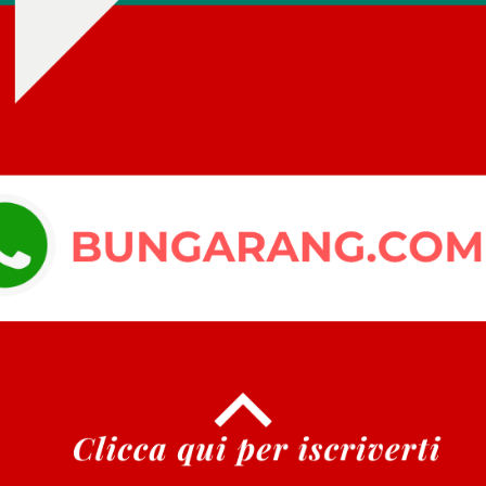
NGOLO
SINGOLO
tazione del Museo Faunistico
Sile Treffen 2024
ma
Mototendata in memoria di Alf
mo museo della fauna
Giusy, Sile.
spromonte.
Santo Stefano in Aspromont
Campo Calabro (RC)