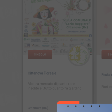
SINGOLO
SI
Cittanova Floreale
Festa 
Mostra mercato di piante rare,
Fiori e
insolite e...tutto quanto fa giardino.
Cittanova (RC)