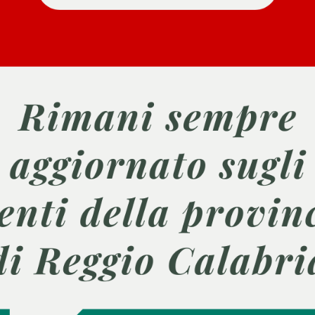
Sile–treffen e mototendata 2
i tropicali del nostro territorio
Avventura in natura.
FINISCE
duttori e nutrizionisti biologi.
Reggio Calabria (RC)
Reggio Calabria (RC)
VEN 18 OTT 2024 ORE 14:00
DA VEN 11 OTT 2024 ORE 0
RA
NATURA
TO
PASSATO