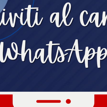
DOM 16 NOV 2025 ORE 17:00
DA VEN 10 OTT 2025 ORE 0
RA
NATURA
TO
IN AGGIORNAMENTO
NGOLO
SINGOLO