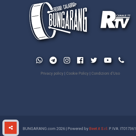
Privacy policy
|
Cookie Policy
|
Condizioni d'Uso
BUNGARANG.com 2026 | Powered by
Beet.it S.r.l.
P. IVA: IT01736